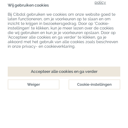
policy
Productcategorieën
Wij gebruiken cookies
Bij Cibdol gebruiken we cookies om onze website goed te
Klantenservice
laten functioneren, om je voorkeuren op te slaan en om
inzicht te krijgen in bezoekersgedrag. Door op 'Cookie-
Laatste CBD Blogs
instellingen' te klikken, kun je meer lezen over de cookies
die wij gebruiken en kun je je voorkeuren opslaan. Door op
'Accepteer alle cookies en ga verder' te klikken, ga je
akkoord met het gebruik van alle cookies zoals beschreven
Copyright
©
Cibdol
Last updated 07-08-2026
in onze privacy- en cookieverklaring.
Cibdol bv
, Handelsweg 1a, 5492NL Sint-Oedenrode, the Netherlands
KvK: 76495035 VAT: NL860644923B01
Accepteer alle cookies en ga verder
Weiger
Cookie-instellingen