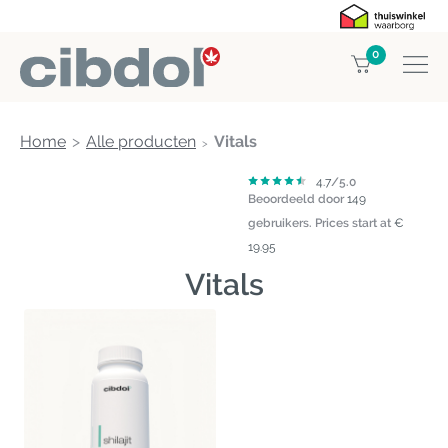
0
Home
Alle producten
Vitals
4.7
/5.0
Beoordeeld door
149
gebruikers.
Prices start at
€
19.95
Vitals