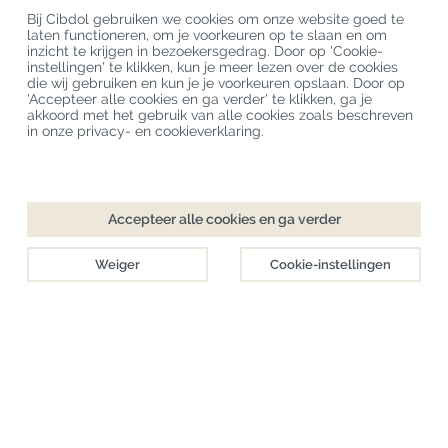
Laatste CBD Blogs
Bij Cibdol gebruiken we cookies om onze website goed te
laten functioneren, om je voorkeuren op te slaan en om
inzicht te krijgen in bezoekersgedrag. Door op 'Cookie-
instellingen' te klikken, kun je meer lezen over de cookies
Copyright
©
Cibdol
Last updated 08-08-2026
die wij gebruiken en kun je je voorkeuren opslaan. Door op
Cibdol bv
, Handelsweg 1a, 5492NL Sint-Oedenrode, the Netherlands
'Accepteer alle cookies en ga verder' te klikken, ga je
KvK: 76495035 VAT: NL860644923B01
akkoord met het gebruik van alle cookies zoals beschreven
in onze privacy- en cookieverklaring.
Accepteer alle cookies en ga verder
Weiger
Cookie-instellingen