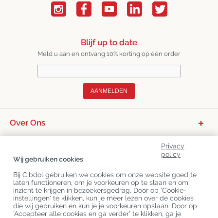
Blijf up to date
Meld u aan en ontvang 10% korting op één order
AANMELDEN
Over Ons
Productcategorieën
Privacy
policy
Klantenservice
Wij gebruiken cookies
Laatste CBD Blogs
Bij Cibdol gebruiken we cookies om onze website goed te
laten functioneren, om je voorkeuren op te slaan en om
inzicht te krijgen in bezoekersgedrag. Door op 'Cookie-
instellingen' te klikken, kun je meer lezen over de cookies
Copyright
©
Cibdol
Last updated 06-08-2026
die wij gebruiken en kun je je voorkeuren opslaan. Door op
Cibdol bv
, Handelsweg 1a, 5492NL Sint-Oedenrode, the Netherlands
'Accepteer alle cookies en ga verder' te klikken, ga je