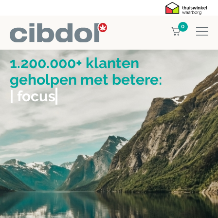
0
1.200.000+ klanten
geholpen met betere:
| focus