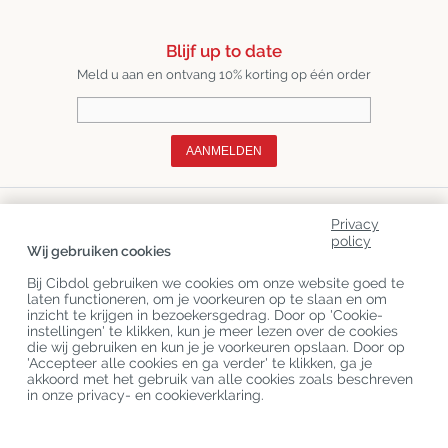
Blijf up to date
Meld u aan en ontvang 10% korting op één order
AANMELDEN
Over Ons
Privacy
policy
Productcategorieën
Wij gebruiken cookies
Bij Cibdol gebruiken we cookies om onze website goed te
Klantenservice
laten functioneren, om je voorkeuren op te slaan en om
inzicht te krijgen in bezoekersgedrag. Door op 'Cookie-
Laatste CBD Blogs
instellingen' te klikken, kun je meer lezen over de cookies
die wij gebruiken en kun je je voorkeuren opslaan. Door op
'Accepteer alle cookies en ga verder' te klikken, ga je
akkoord met het gebruik van alle cookies zoals beschreven
Copyright
©
Cibdol
Last updated 07-08-2026
in onze privacy- en cookieverklaring.
Cibdol bv
, Handelsweg 1a, 5492NL Sint-Oedenrode, the Netherlands
KvK: 76495035 VAT: NL860644923B01