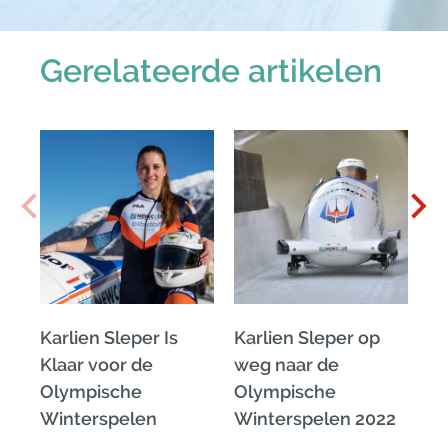
Gerelateerde artikelen
Karlien Sleper Is
Karlien Sleper op
He
Klaar voor de
weg naar de
Ro
Olympische
Olympische
Ro
Winterspelen
Winterspelen 2022
B