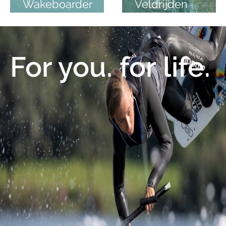
Wakeboarder
Veldrijden
For you. for life.