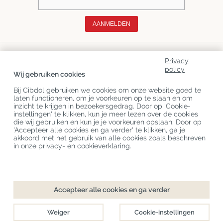
AANMELDEN
Over Ons
Privacy
policy
Productcategorieën
Wij gebruiken cookies
Klantenservice
Bij Cibdol gebruiken we cookies om onze website goed te
laten functioneren, om je voorkeuren op te slaan en om
inzicht te krijgen in bezoekersgedrag. Door op 'Cookie-
Laatste CBD Blogs
instellingen' te klikken, kun je meer lezen over de cookies
die wij gebruiken en kun je je voorkeuren opslaan. Door op
'Accepteer alle cookies en ga verder' te klikken, ga je
akkoord met het gebruik van alle cookies zoals beschreven
Copyright
©
Cibdol
Last updated 08-08-2026
in onze privacy- en cookieverklaring.
Cibdol bv
, Handelsweg 1a, 5492NL Sint-Oedenrode, the Netherlands
KvK: 76495035 VAT: NL860644923B01
Accepteer alle cookies en ga verder
Weiger
Cookie-instellingen