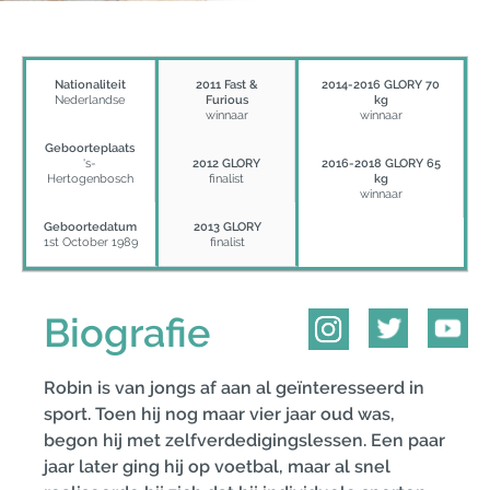
Nationaliteit
2011 Fast &
2014-2016 GLORY 70
Nederlandse
Furious
kg
winnaar
winnaar
Geboorteplaats
's-
2012 GLORY
2016-2018 GLORY 65
Hertogenbosch
finalist
kg
winnaar
Geboortedatum
2013 GLORY
1st October 1989
finalist
Biografie
Robin is van jongs af aan al geïnteresseerd in
sport. Toen hij nog maar vier jaar oud was,
begon hij met zelfverdedigingslessen. Een paar
jaar later ging hij op voetbal, maar al snel