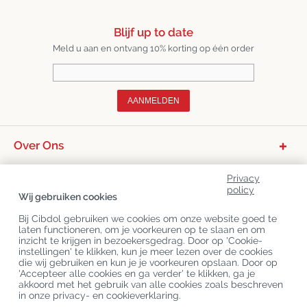
Blijf up to date
Meld u aan en ontvang 10% korting op één order
AANMELDEN
Over Ons
Productcategorieën
Privacy
policy
Klantenservice
Wij gebruiken cookies
Laatste CBD Blogs
Bij Cibdol gebruiken we cookies om onze website goed te
laten functioneren, om je voorkeuren op te slaan en om
inzicht te krijgen in bezoekersgedrag. Door op 'Cookie-
instellingen' te klikken, kun je meer lezen over de cookies
Copyright
©
Cibdol
Last updated 09-08-2026
die wij gebruiken en kun je je voorkeuren opslaan. Door op
Cibdol bv
, Handelsweg 1a, 5492NL Sint-Oedenrode, the Netherlands
'Accepteer alle cookies en ga verder' te klikken, ga je
KvK: 76495035 VAT: NL860644923B01
akkoord met het gebruik van alle cookies zoals beschreven
in onze privacy- en cookieverklaring.