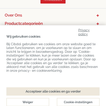
Over Ons
Productcategorieën
Privacy
Klantenservice
policy
Wij gebruiken cookies
Laatste CBD Blogs
Bij Cibdol gebruiken we cookies om onze website goed te
laten functioneren, om je voorkeuren op te slaan en om
inzicht te krijgen in bezoekersgedrag. Door op 'Cookie-
Copyright
©
Cibdol
Last updated 07-08-2026
instellingen' te klikken, kun je meer lezen over de cookies
Cibdol bv
, Handelsweg 1a, 5492NL Sint-Oedenrode, the Netherlands
die wij gebruiken en kun je je voorkeuren opslaan. Door op
KvK: 76495035 VAT: NL860644923B01
'Accepteer alle cookies en ga verder' te klikken, ga je
akkoord met het gebruik van alle cookies zoals beschreven
in onze privacy- en cookieverklaring.
Checkout
In Winkelwagen
Accepteer alle cookies en ga verder
Direct leverbaar
Weiger
Cookie-instellingen