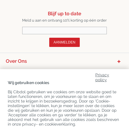
Blijf up to date
Meld u aan en ontvang 10% korting op één order
AANMELDEN
Over Ons
Productcategorieën
Privacy
policy
Klantenservice
Wij gebruiken cookies
Laatste CBD Blogs
Bij Cibdol gebruiken we cookies om onze website goed te
laten functioneren, om je voorkeuren op te slaan en om
inzicht te krijgen in bezoekersgedrag. Door op 'Cookie-
instellingen' te klikken, kun je meer lezen over de cookies
Copyright
©
Cibdol
Last updated 09-08-2026
die wij gebruiken en kun je je voorkeuren opslaan. Door op
Cibdol bv
, Handelsweg 1a, 5492NL Sint-Oedenrode, the Netherlands
'Accepteer alle cookies en ga verder' te klikken, ga je
KvK: 76495035 VAT: NL860644923B01
akkoord met het gebruik van alle cookies zoals beschreven
in onze privacy- en cookieverklaring.