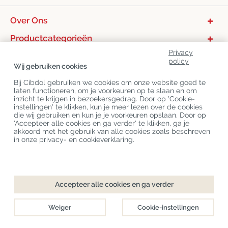
Over Ons
Productcategorieën
Privacy
Klantenservice
policy
Wij gebruiken cookies
Laatste CBD Blogs
Bij Cibdol gebruiken we cookies om onze website goed te
laten functioneren, om je voorkeuren op te slaan en om
inzicht te krijgen in bezoekersgedrag. Door op 'Cookie-
Copyright
©
Cibdol
Last updated 07-08-2026
instellingen' te klikken, kun je meer lezen over de cookies
Cibdol bv
, Handelsweg 1a, 5492NL Sint-Oedenrode, the Netherlands
die wij gebruiken en kun je je voorkeuren opslaan. Door op
KvK: 76495035 VAT: NL860644923B01
'Accepteer alle cookies en ga verder' te klikken, ga je
akkoord met het gebruik van alle cookies zoals beschreven
in onze privacy- en cookieverklaring.
Checkout
In Winkelwagen
Accepteer alle cookies en ga verder
Direct leverbaar
Weiger
Cookie-instellingen