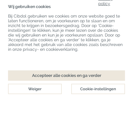
policy
Productcategorieën
Wij gebruiken cookies
Bij Cibdol gebruiken we cookies om onze website goed te
Klantenservice
laten functioneren, om je voorkeuren op te slaan en om
inzicht te krijgen in bezoekersgedrag. Door op 'Cookie-
Laatste CBD Blogs
instellingen' te klikken, kun je meer lezen over de cookies
die wij gebruiken en kun je je voorkeuren opslaan. Door op
'Accepteer alle cookies en ga verder' te klikken, ga je
akkoord met het gebruik van alle cookies zoals beschreven
Copyright
©
Cibdol
Last updated 08-08-2026
in onze privacy- en cookieverklaring.
Cibdol bv
, Handelsweg 1a, 5492NL Sint-Oedenrode, the Netherlands
KvK: 76495035 VAT: NL860644923B01
Accepteer alle cookies en ga verder
Weiger
Cookie-instellingen