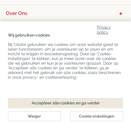
Over Ons
Productcategorieën
Privacy
policy
Klantenservice
Wij gebruiken cookies
Laatste CBD Blogs
Bij Cibdol gebruiken we cookies om onze website goed te
laten functioneren, om je voorkeuren op te slaan en om
inzicht te krijgen in bezoekersgedrag. Door op 'Cookie-
instellingen' te klikken, kun je meer lezen over de cookies
Copyright
©
Cibdol
Last updated 06-08-2026
die wij gebruiken en kun je je voorkeuren opslaan. Door op
Cibdol bv
, Handelsweg 1a, 5492NL Sint-Oedenrode, the Netherlands
'Accepteer alle cookies en ga verder' te klikken, ga je
KvK: 76495035 VAT: NL860644923B01
akkoord met het gebruik van alle cookies zoals beschreven
in onze privacy- en cookieverklaring.
Accepteer alle cookies en ga verder
Weiger
Cookie-instellingen