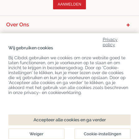
AANMELDEN
Over Ons
Productcategorieën
Privacy
policy
Klantenservice
Wij gebruiken cookies
Laatste CBD Blogs
Bij Cibdol gebruiken we cookies om onze website goed te
laten functioneren, om je voorkeuren op te slaan en om
inzicht te krijgen in bezoekersgedrag. Door op 'Cookie-
instellingen' te klikken, kun je meer lezen over de cookies
Copyright
©
Cibdol
Last updated 09-08-2026
die wij gebruiken en kun je je voorkeuren opslaan. Door op
Cibdol bv
, Handelsweg 1a, 5492NL Sint-Oedenrode, the Netherlands
'Accepteer alle cookies en ga verder' te klikken, ga je
KvK: 76495035 VAT: NL860644923B01
akkoord met het gebruik van alle cookies zoals beschreven
in onze privacy- en cookieverklaring.
Accepteer alle cookies en ga verder
Weiger
Cookie-instellingen