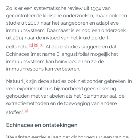
Zo is er een systematische review uit 1994 van
gecontroleerde klinische onderzoeken, maar ook een
studie uit 2007 naar het aangeboren en adaptieve
immuunsysteem. Daarnaast is er nog een onderzoek
uit 2014 naar de invloed van het kruid op de T-
[1]
[2]
[3]
celfunctie.
,
,
. Al deze studies suggereren dat
Echinacea (met name E. angustifolia) mogelijk het
immuunsysteem kan beïnvloeden en zo de
immuunrespons kan verbeteren.
Natuurlijk zijn deze studies ook niet zonder gebreken. In
veel experimenten is bijvoorbeeld geen rekening
gehouden met variabelen als het "plantmateriaal, de
extractiemethoden en de toevoeging van andere
[4]
stoffen".
Echinacea en ontstekingen
We stipten eerder al aan dat cichorinezuur een van de