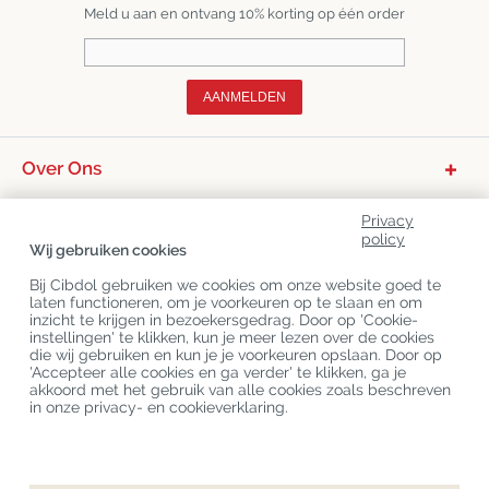
Meld u aan en ontvang 10% korting op één order
AANMELDEN
Over Ons
Productcategorieën
Privacy
policy
Klantenservice
Wij gebruiken cookies
Laatste CBD Blogs
Bij Cibdol gebruiken we cookies om onze website goed te
laten functioneren, om je voorkeuren op te slaan en om
inzicht te krijgen in bezoekersgedrag. Door op 'Cookie-
instellingen' te klikken, kun je meer lezen over de cookies
Copyright
©
Cibdol
Last updated 09-08-2026
die wij gebruiken en kun je je voorkeuren opslaan. Door op
Cibdol bv
, Handelsweg 1a, 5492NL Sint-Oedenrode, the Netherlands
'Accepteer alle cookies en ga verder' te klikken, ga je
KvK: 76495035 VAT: NL860644923B01
akkoord met het gebruik van alle cookies zoals beschreven
in onze privacy- en cookieverklaring.