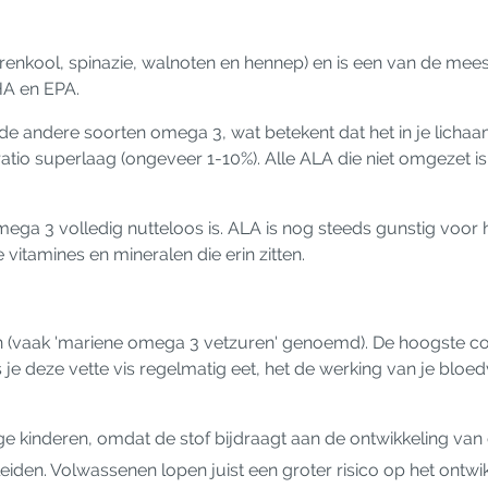
erenkool, spinazie, walnoten en hennep) en is een van de mee
DHA en EPA.
n de andere soorten omega 3, wat betekent dat het in je lic
atio superlaag (ongeveer 1-10%). Alle ALA die niet omgezet is
mega 3 volledig nutteloos is. ALA is nog steeds gunstig voor h
vitamines en mineralen die erin zitten.
(vaak 'mariene omega 3 vetzuren' genoemd). De hoogste con
je deze vette vis regelmatig eet, het de werking van je bloed
e kinderen, omdat de stof bijdraagt ​​aan de ontwikkeling van
 leiden. Volwassenen lopen juist een groter risico op het ontw