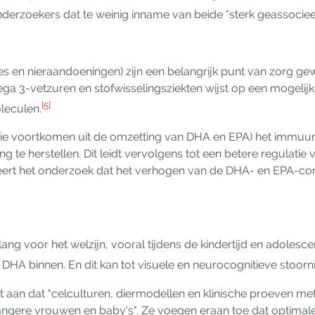
nderzoekers dat te weinig inname van beide "sterk geassocie
es en nieraandoeningen) zijn een belangrijk punt van zorg ge
a 3-vetzuren en stofwisselingsziekten wijst op een mogelijk
[5]
leculen.
n die voortkomen uit de omzetting van DHA en EPA) het immu
 te herstellen. Dit leidt vervolgens tot een betere regulatie
ereert het onderzoek dat het verhogen van de DHA- en EPA-co
ang voor het welzijn, vooral tijdens de kindertijd en adolesc
HA binnen. En dit kan tot visuele en neurocognitieve stoorni
 aan dat "celculturen, diermodellen en klinische proeven m
angere vrouwen en baby's". Ze voegen eraan toe dat optimal