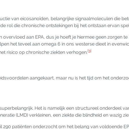
 van eicosanoïden, belangrijke signaalmoleculen die betrokke
de rol die chronische ontstekingen bij het ontstaan ​​ervan spe
ervloed aan EPA, dus je hoeft je hiermee geen zorgen te ma
en het teveel aan omega 6 in ons westerse dieet in evenwic
[3]
 het risico op chronische ziekten verhogen.
idsvoordelen aangekaart, maar nu is het tijd om het onderz
uperbelangrijk. Het is namelijk een structureel onderdeel va
ratie (LMD) verkleinen, een ziekte die blindheid en wazig zi
teil 290 patiënten onderzocht om het belang van voldoende EP