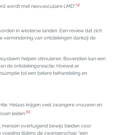
[4]
erd wordt met neovasculaire LMD".
worden in westerse landen. Een review dat zich
e vermindering van ontstekingen dankzij de
unsysteem helpen stimuleren. Bovendien kan een
 van de ontstekingsreactie. Hoewel er
nsumptie tot een betere behandeling en
entie. Helaas krijgen veel zwangere vrouwen en
[6]
ssen leiden.
et mensen overtuigend bewijs bieden voor
e voeding tijdens de zwangerschap "een