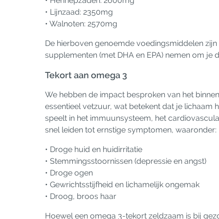
• Hennepzaden: 2600mg
• Lijnzaad: 2350mg
• Walnoten: 2570mg
De hierboven genoemde voedingsmiddelen zijn maa
supplementen (met DHA en EPA) nemen om je di
Tekort aan omega 3
We hebben de impact besproken van het binnenk
essentieel vetzuur, wat betekent dat je lichaam h
speelt in het immuunsysteem, het cardiovasculai
snel leiden tot ernstige symptomen, waaronder:
• Droge huid en huidirritatie
• Stemmingsstoornissen (depressie en angst)
• Droge ogen
• Gewrichtsstijfheid en lichamelijk ongemak
• Droog, broos haar
Hoewel een omega 3-tekort zeldzaam is bij gez